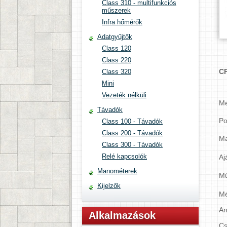
Class 310 - multifunkciós
műszerek
Infra hőmérők
Adatgyűjtők
Class 120
Class 220
CP
Class 320
Mini
Vezeték nélküli
Mé
Távadók
Po
Class 100 - Távadók
Class 200 - Távadók
Ma
Class 300 - Távadók
Relé kapcsolók
Aj
Manométerek
Mű
Kijelzők
Mé
An
Alkalmazások
Cs