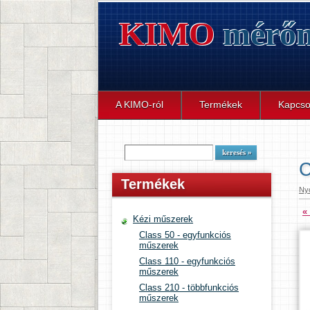
KIMO
mérőm
A KIMO-ról
Termékek
Kapcso
C
Termékek
Ny
«
Kézi műszerek
Class 50 - egyfunkciós
műszerek
Class 110 - egyfunkciós
műszerek
Class 210 - többfunkciós
műszerek