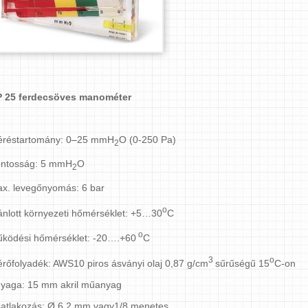
 25 ferdecsöves manométer
réstartomány: 0–25 mmH
O (0-250 Pa)
2
ntosság: 5 mmH
O
2
x. levegőnyomás: 6 bar
o
ánlott környezeti hőmérséklet: +5…30
C
o
ködési hőmérséklet: -20….+60
C
3
o
rőfolyadék: AWS10 piros ásványi olaj 0,87 g/cm
sűrűségű 15
C-on
yaga: 15 mm akril műanyag
atlakozás: Ø 6,2 mm vagy1/8 menetes