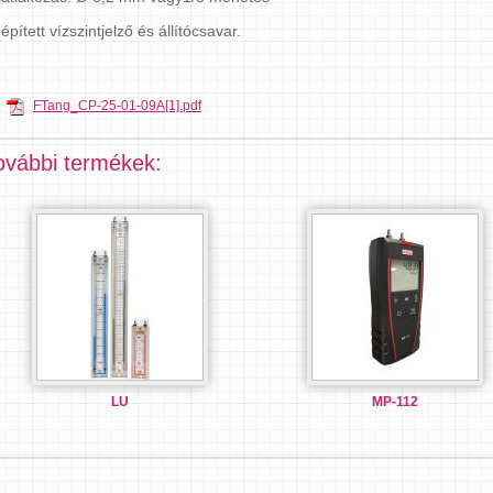
épített vízszintjelző és állítócsavar.
FTang_CP-25-01-09A[1].pdf
ovábbi termékek:
LU
MP-112