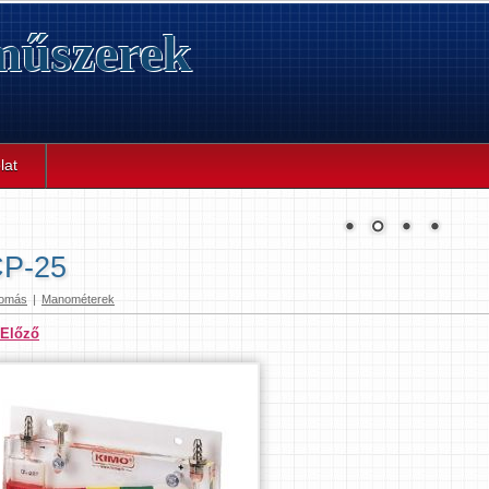
űszerek
lat
P-25
omás
|
Manométerek
 Előző