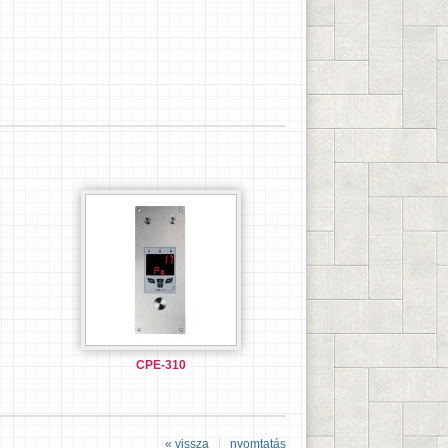
CPE-310
« vissza
nyomtatás