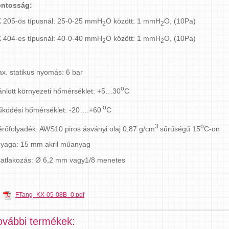
ntosság:
 205-ös típusnál: 25-0-25 mmH
O között: 1 mmH
O, (10Pa)
2
2
 404-es típusnál: 40-0-40 mmH
O között: 1 mmH
O, (10Pa)
2
2
x. statikus nyomás: 6 bar
o
ánlott környezeti hőmérséklet: +5…30
C
o
ködési hőmérséklet: -20….+60
C
3
o
rőfolyadék: AWS10 piros ásványi olaj 0,87 g/cm
sűrűségű 15
C-on
yaga: 15 mm akril műanyag
atlakozás: Ø 6,2 mm vagy1/8 menetes
FTang_KX-05-08B_0.pdf
ovábbi termékek: