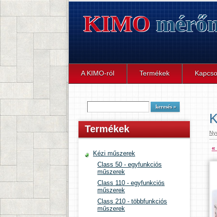
KIMO
mérőm
A KIMO-ról
Termékek
Kapcso
Termékek
Ny
«
Kézi műszerek
Class 50 - egyfunkciós
műszerek
Class 110 - egyfunkciós
műszerek
Class 210 - többfunkciós
műszerek