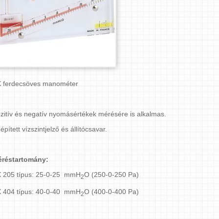
 ferdecsöves manométer
zitív és negatív nyomásértékek mérésére is alkalmas.
épített vízszintjelző és állítócsavar.
réstartomány:
 205 típus: 25-0-25 mmH
O (250-0-250 Pa)
2
 404 típus: 40-0-40 mmH
O (400-0-400 Pa)
2