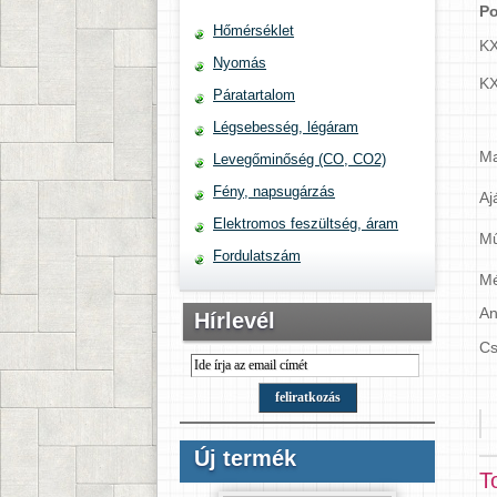
Po
Hőmérséklet
KX
Nyomás
KX
Páratartalom
Légsebesség, légáram
Ma
Levegőminőség (CO, CO2)
Fény, napsugárzás
Aj
Elektromos feszültség, áram
Mű
Fordulatszám
Mé
An
Hírlevél
Cs
Új termék
T