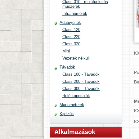
Class 310 - multifunkciós
műszerek
Infra hőmérők
Adatgyűjtők
Class 120
Class 220
Class 320
Mini
KX
Vezeték nélküli
Távadók
Po
Class 100 - Távadók
Class 200 - Távadók
Be
Class 300 - Távadók
Relé kapcsolók
Mé
Manométerek
KX
Kijelzők
KX
Alkalmazások