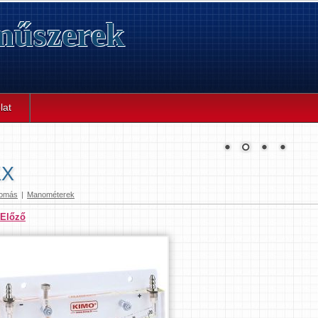
űszerek
lat
KX
omás
|
Manométerek
 Előző