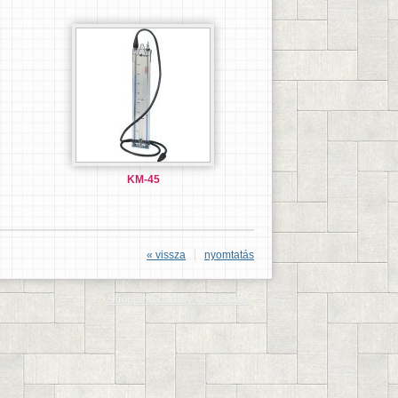
KM-45
« vissza
nyomtatás
Shopping cart by Quick.Cart