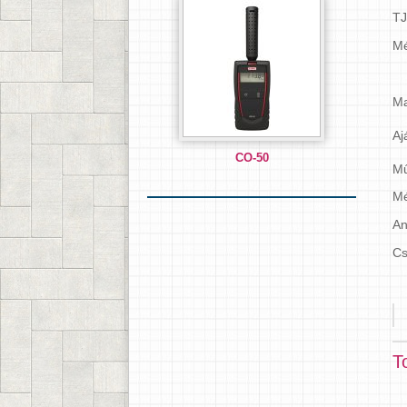
TJ
Mé
Ma
Aj
CO-50
Mű
Mé
An
Cs
T