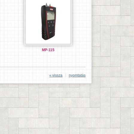
MP-115
« vissza
nyomtatás
Shopping cart by Quick.Cart