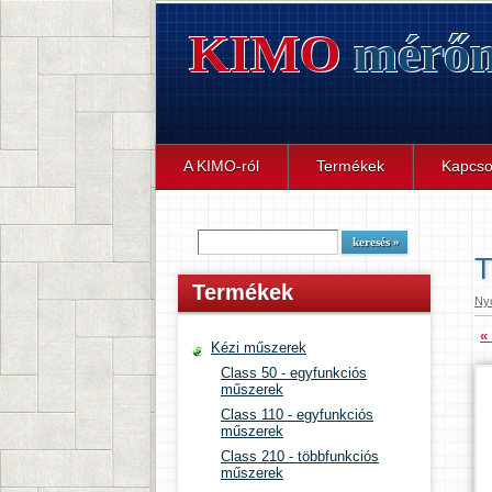
KIMO
mérőm
A KIMO-ról
Termékek
Kapcso
T
Termékek
Ny
«
Kézi műszerek
Class 50 - egyfunkciós
műszerek
Class 110 - egyfunkciós
műszerek
Class 210 - többfunkciós
műszerek