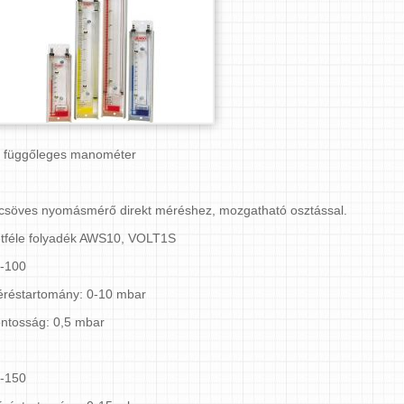
 függőleges manométer
csöves nyomásmérő direkt méréshez, mozgatható osztással.
tféle folyadék AWS10, VOLT1S
J-100
réstartomány: 0-10 mbar
ntosság: 0,5 mbar
J-150