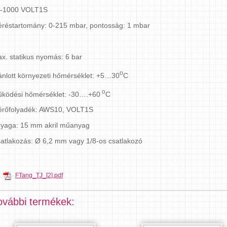
-1000 VOLT1S
réstartomány: 0-215 mbar, pontosság: 1 mbar
x. statikus nyomás: 6 bar
o
ánlott környezeti hőmérséklet: +5…30
C
o
ködési hőmérséklet: -30….+60
C
rőfolyadék: AWS10, VOLT1S
yaga: 15 mm akril műanyag
atlakozás: Ø 6,2 mm vagy 1/8-os csatlakozó
FTang_TJ_[2].pdf
ovábbi termékek: