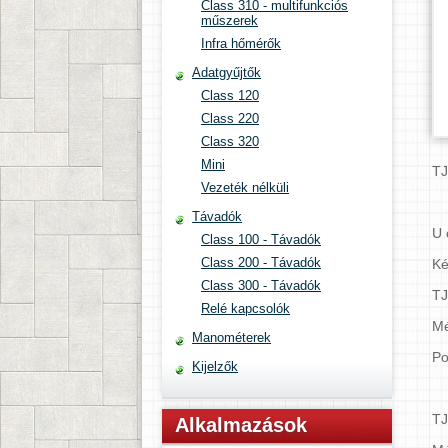
Class 310 - multifunkciós
műszerek
Infra hőmérők
Adatgyűjtők
Class 120
Class 220
Class 320
Mini
TJ
Vezeték nélküli
Távadók
U 
Class 100 - Távadók
Class 200 - Távadók
Ké
Class 300 - Távadók
T
Relé kapcsolók
Mé
Manométerek
Po
Kijelzők
T
Alkalmazások