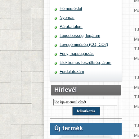
Mé
Hőmérséklet
Po
Nyomás
Páratartalom
T
Légsebesség, légáram
Mé
Levegőminőség (CO, CO2)
T
Fény, napsugárzás
Mé
Elektromos feszültség, áram
Fordulatszám
TJ
Mé
Hírlevél
T
Mé
T
Új termék
Mé