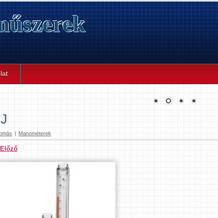
űszerek
lat
J
omás
|
Manométerek
 Előző