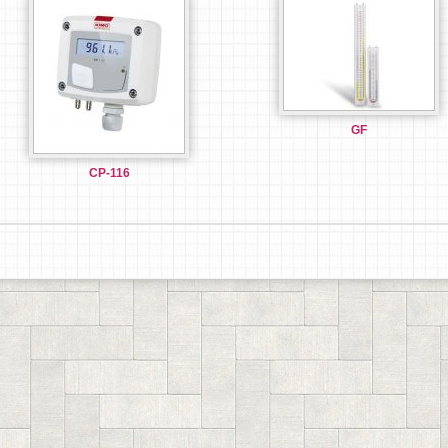
GF
CP-116