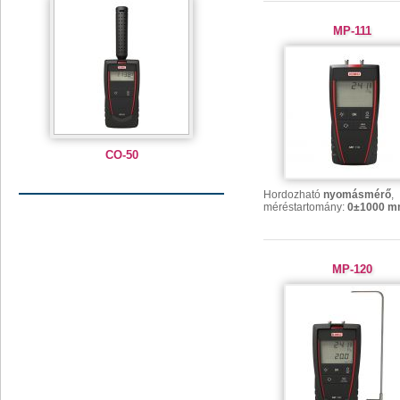
MP-111
CO-50
Hordozható
nyomásmérő
,
méréstartomány:
0±1000 
MP-120