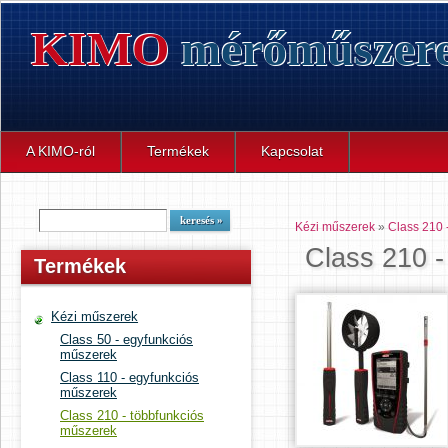
KIMO
mérőműszer
A KIMO-ról
Termékek
Kapcsolat
Kézi műszerek
»
Class 210 
Class 210 -
Termékek
Kézi műszerek
Class 50 - egyfunkciós
műszerek
Class 110 - egyfunkciós
műszerek
Class 210 - többfunkciós
műszerek