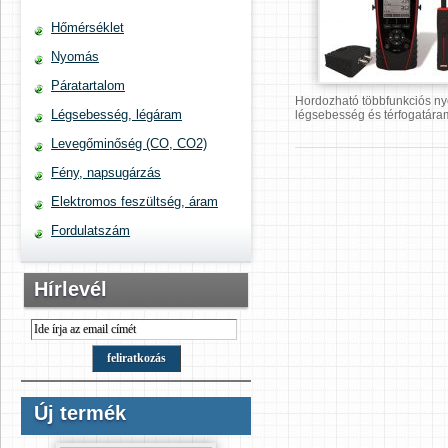
Hőmérséklet
Nyomás
Páratartalom
Hordozható többfunkciós n
Légsebesség, légáram
légsebesség és térfogatár
Levegőminőség (CO, CO2)
Fény, napsugárzás
Elektromos feszültség, áram
Fordulatszám
Hírlevél
Új termék