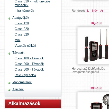
Class 310 - multifunkciós
műszerek
Infra hőmérők
Rendezés:
Id
|
Név
|
Ár
Adatgyűjtők
HQ-210
Class 120
Class 220
Class 320
Mini
Vezeték nélküli
Távadók
Class 100 - Távadók
Class 200 - Távadók
Hordozható többfunkciós
Class 300 - Távadók
levegőminőségmérő
Relé kapcsolók
Manométerek
MP-210
Kijelzők
Alkalmazások