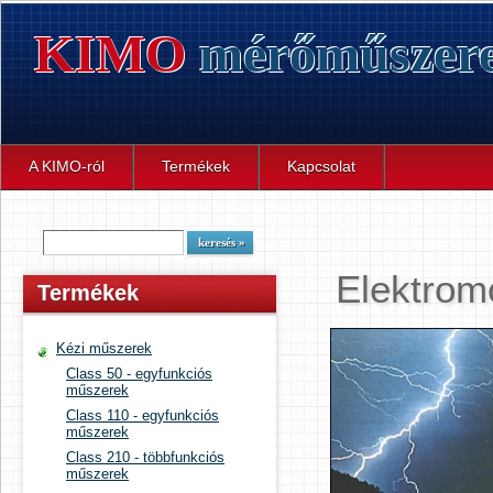
KIMO
mérőműszer
A KIMO-ról
Termékek
Kapcsolat
Elektrom
Termékek
Kézi műszerek
Class 50 - egyfunkciós
műszerek
Class 110 - egyfunkciós
műszerek
Class 210 - többfunkciós
műszerek