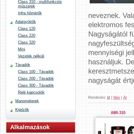
Class 310 - multifunkciós
műszerek
Infra hőmérők
neveznek. Vala
Adatgyűjtők
elektromos fes
Class 120
Nagyságától fü
Class 220
nagyfeszültsé
Class 320
Mini
mennyiségi je
Vezeték nélküli
használjuk. D
Távadók
keresztmetszet
Class 100 - Távadók
Class 200 - Távadók
nagyságát értj
Class 300 - Távadók
Relé kapcsolók
Rendezés:
Id
|
Név
|
Ár
Manométerek
Kijelzők
AMI-310
Alkalmazások