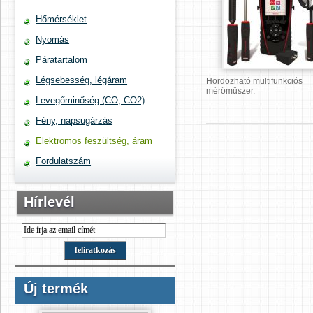
Hőmérséklet
Nyomás
Páratartalom
Légsebesség, légáram
Hordozható multifunkciós
mérőműszer.
Levegőminőség (CO, CO2)
Fény, napsugárzás
Elektromos feszültség, áram
Fordulatszám
Hírlevél
Új termék